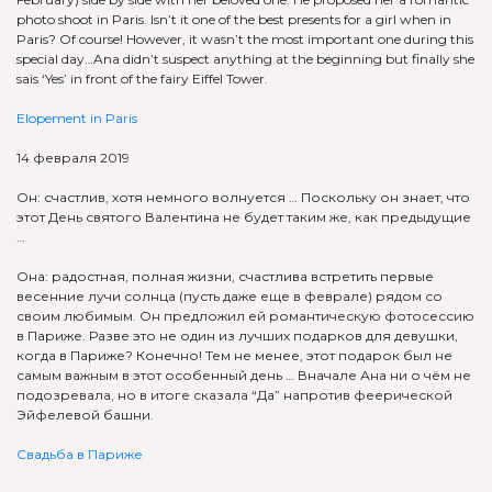
photo shoot in Paris. Isn’t it one of the best presents for a girl when in
Paris? Of course! However, it wasn’t the most important one during this
special day…Ana didn’t suspect
anything at the beginning but finally she
sais ‘Yes’ in front of the fairy Eiffel Tower.
Elopement in Paris
14 февраля 2019
Он: счастлив, хотя немного волнуется … Поскольку он знает, что
этот День святого Валентина не будет таким же, как предыдущие
…
Она: радостная, полная жизни, счастлива встретить первые
весенние лучи солнца (пусть даже еще в феврале) рядом со
своим любимым. Он предложил ей романтическую фотосессию
в Париже. Разве это не один из лучших подарков для девушки,
когда в Париже? Конечно! Тем не менее, этот подарок был не
самым важным в этот особенный день … Вначале Ана ни о чём не
подозревала, но в итоге сказала “Да” напротив феерической
Эйфелевой башни.
Свадьба в Париже